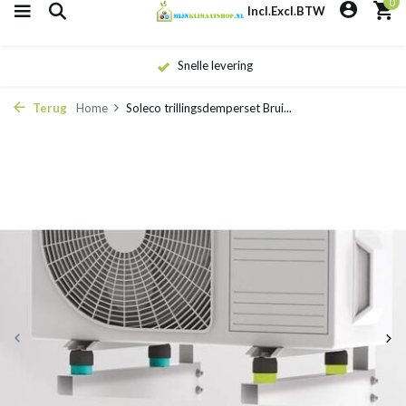
0
Incl.
Excl.
BTW
Snelle levering
Terug
Home
Soleco trillingsdemperset Brui...