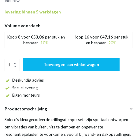
Incl. btw
levering binnen 5 werkdagen
Volume voordeel:
Koop 8 voor
€53,06
per stuk en
Koop 16 voor
€47,16
per stuk
bespaar
-10%
en bespaar
-20%
Toevoegen aan winkelwagen
Deskundig advies
Snelle levering
Eigen monteurs
Productomschrijving
Soleco's kleurgecodeerde trillingsdempersets zijn speciaal ontworpen
om vibraties van buitenunits te dempen en ongewenste
resonantiegeluiden te voorkomen, vooral bij wand- en dakopstellingen.