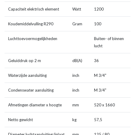
Capaciteit elektrisch element
Watt
1200
Koudemiddelvulling R290
Gram
100
Luchttoevoermogelijkheden
Buiten- of binnen
lucht
Geluiddruk op 2 m
dB(A)
36
Waterzijde aansluiting
inch
M 3/4"
Condenswater aansluiting
inch
M 3/4"
Afmetingen diameter x hoogte
mm
520 x 1660
Netto gewicht
kg
57,5
Diameter luchtaansluiting (inlaat
mm
125 / 80