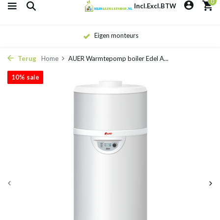
0
Incl.
Excl.
BTW
Eigen monteurs
Terug
Home
AUER Warmtepomp boiler Edel A...
10% sale