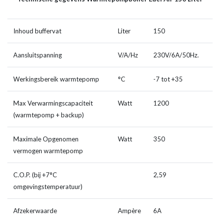
Inhoud buffervat
Liter
150
Aansluitspanning
V/A/Hz
230V/6A/50Hz.
Werkingsbereik warmtepomp
°C
-7 tot +35
Max Verwarmingscapaciteit
Watt
1200
(warmtepomp + backup)
Maximale Opgenomen
Watt
350
vermogen warmtepomp
C.O.P. (bij +7°C
2,59
omgevingstemperatuur)
Afzekerwaarde
Ampère
6A