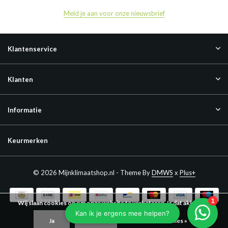
Meld je aan voor onze nieuwsbrief
Klantenservice
Klanten
Informatie
Keurmerken
© 2026 Mijnklimaatshop.nl - Theme By
DMWS
x
Plus+
Wij slaan cookies op om onze website te verbeteren. Is dat akkoord?
Ja
Nee
Meer over cookies »